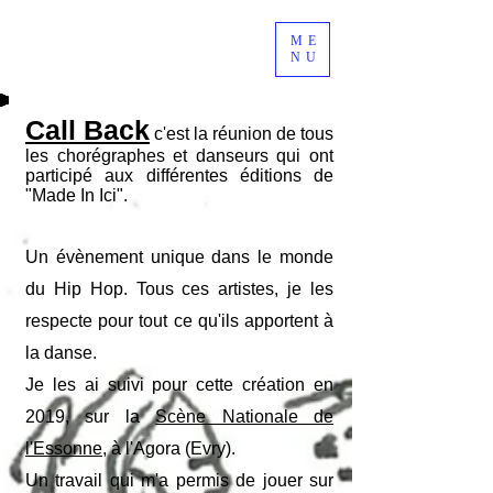
ME
NU
Call Back
c'est la réunion de tous
les chorégraphes et danseurs qui ont
participé aux différentes éditions de
"Made In Ici".
Un évènement unique dans le monde
du Hip Hop. Tous ces artistes, je les
respecte pour tout ce qu'ils apportent à
la danse.
Je les ai suivi pour cette création en
2019, sur la
Scène Nationale de
l'Essonne
, à l'Agora (Evry).
Un travail qui m'a permis de jouer sur