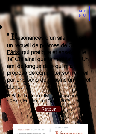
ME
NU
"
R
ésonances d'un silence " est
un recueil de poèmes de
Gilles N.
Pâris
, qui pratique et enseigne le
Taî Chi ainsi que la méditation. Un
ami de longue date qui m'a
proposé de compléter son recueil
par une série de dessins en noir et
blanc.
N.Pâris, Le Jeune JM.,
Résonances d'un
silence
,
Editions de l'Onde
, 2015.
Retour