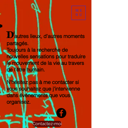
ME
NU
D'
autres lieux, d'autres moments
partagés.
Toujours à la recherche de
nouvelles sensations pour traduire
le mouvement de la vie au travers
de l'être humain.
N'hésitez pas à me contacter si
vous souhaitez que j'intervienne
dans événements que vous
organisez.
Contactez-moi